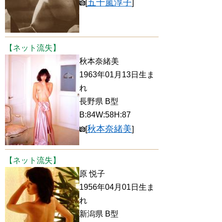
五十嵐淳子
[
]
【ネット流失】
秋本奈緒美
1963年01月13日生ま
れ
長野県 B型
B:84W:58H:87
秋本奈緒美
[
]
【ネット流失】
原 悦子
1956年04月01日生ま
れ
新潟県 B型