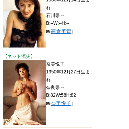
れ
石川県 --
B:--W:--H:--
高倉美貴
[
]
【ネット流失】
奈美悦子
1950年12月27日生ま
れ
奈良県 --
B:82W:58H:82
奈美悦子
[
]