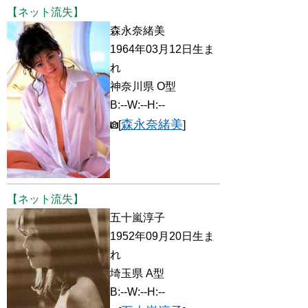
【ネット流失】
森永奈緒美
1964年03月12日生ま
れ
神奈川県 O型
B:--W:--H:--
森永奈緒美
[
]
【ネット流失】
五十嵐淳子
1952年09月20日生ま
れ
埼玉県 A型
B:--W:--H:--