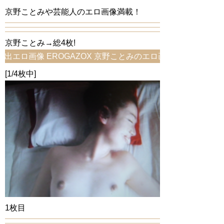
京野ことみや芸能人のエロ画像満載！
京野ことみ→総4枚!
画像 EROGAZOX 京野ことみのエロ画像をお探しならコ
[1/4枚中]
1枚目