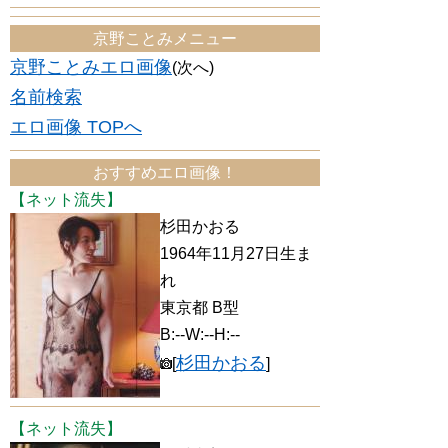
京野ことみメニュー
京野ことみエロ画像
(次へ)
名前検索
エロ画像 TOPへ
おすすめエロ画像！
【ネット流失】
杉田かおる
1964年11月27日生ま
れ
東京都 B型
B:--W:--H:--
杉田かおる
[
]
【ネット流失】