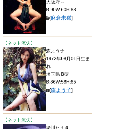
大阪府 --
B:90W:60H:88
麻倉未稀
[
]
【ネット流失】
森よう子
1972年08月01日生ま
れ
埼玉県 B型
B:86W:58H:85
森よう子
[
]
【ネット流失】
緒川たまき