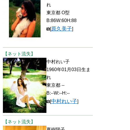
れ
東京都 O型
B:86W:60H:88
原久美子
[
]
【ネット流失】
中村れい子
1960年01月03日生ま
れ
東京都 --
B:--W:--H:--
中村れい子
[
]
【ネット流失】
夏樹陽子