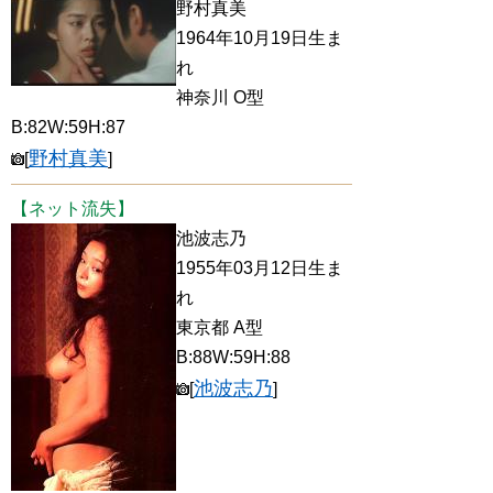
野村真美
1964年10月19日生ま
れ
神奈川 O型
B:82W:59H:87
野村真美
[
]
【ネット流失】
池波志乃
1955年03月12日生ま
れ
東京都 A型
B:88W:59H:88
池波志乃
[
]