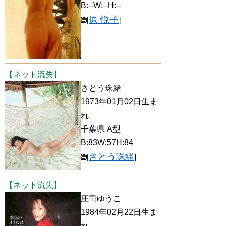
B:--W:--H:--
原 悦子
[
]
【ネット流失】
さとう珠緒
1973年01月02日生ま
れ
千葉県 A型
B:83W:57H:84
さとう珠緒
[
]
【ネット流失】
庄司ゆうこ
1984年02月22日生ま
れ