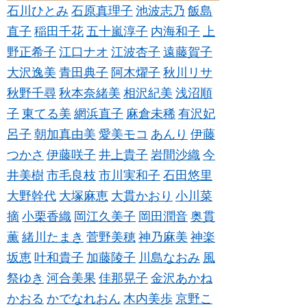
石川ひとみ
石原真理子
池波志乃
飯島
直子
稲田千花
五十嵐淳子
内海和子
上
野正希子
江口ナオ
江波杏子
遠藤賀子
大沢逸美
青田典子
阿木燿子
秋川リサ
秋野千尋
秋本奈緒美
相沢紀美
浅沼順
子
東てる美
網浜直子
麻倉未稀
有沢妃
呂子
朝加真由美
愛美モコ
あんり
伊藤
つかさ
伊藤咲子
井上貴子
岩間沙織
今
井美樹
市毛良枝
市川実和子
石田悠里
大野幹代
大塚麻恵
大貫かおり
小川菜
摘
小栗香織
岡江久美子
岡田潤音
奥貫
薫
緒川たまき
菅野美穂
神乃麻美
神楽
坂恵
叶和貴子
加藤陵子
川島なおみ
風
祭ゆき
河合美果
佳那晃子
金沢あかね
かおる
かでなれおん
木内美歩
京野こ