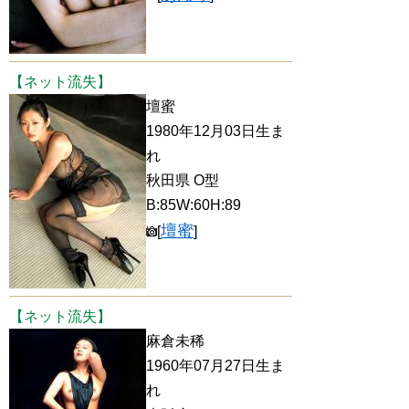
【ネット流失】
壇蜜
1980年12月03日生ま
れ
秋田県 O型
B:85W:60H:89
壇蜜
[
]
【ネット流失】
麻倉未稀
1960年07月27日生ま
れ