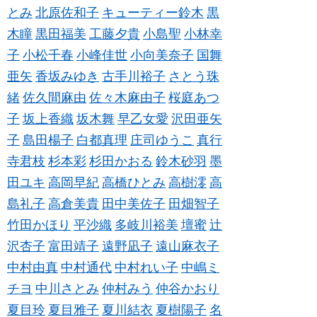
とみ
北原佐和子
キューティー鈴木
黒
木瞳
黒田福美
工藤夕貴
小島聖
小林幸
子
小松千春
小峰佳世
小向美奈子
国舞
亜矢
香坂みゆき
古手川裕子
さとう珠
緒
佐久間麻由
佐々木麻由子
桜庭あつ
子
坂上香織
坂木舞
早乙女愛
沢田亜矢
子
島田楊子
白都真理
庄司ゆうこ
真行
寺君枝
杉本彩
杉田かおる
鈴木砂羽
墨
田ユキ
高岡早紀
高橋ひとみ
高樹澪
高
島礼子
高倉美貴
田中美佐子
田畑智子
竹田かほり
平沙織
多岐川裕美
壇蜜
辻
沢杏子
富田靖子
遠野凪子
遠山麻衣子
中村由真
中村通代
中村れい子
中嶋ミ
チヨ
中川さとみ
仲村みう
仲谷かおり
夏目玲
夏目雅子
夏川結衣
夏樹陽子
名