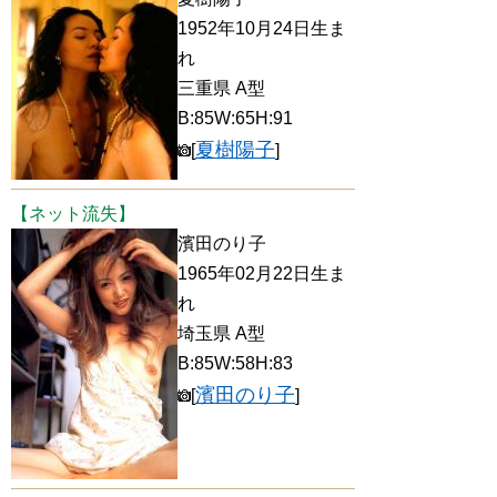
1952年10月24日生ま
れ
三重県 A型
B:85W:65H:91
夏樹陽子
[
]
【ネット流失】
濱田のり子
1965年02月22日生ま
れ
埼玉県 A型
B:85W:58H:83
濱田のり子
[
]