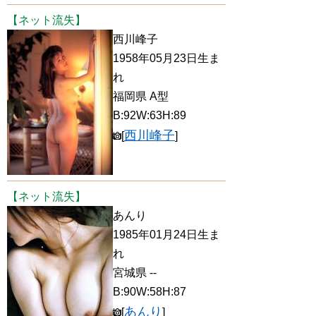
【ネット流失】
西川峰子
1958年05月23日生ま
れ
福岡県 A型
B:92W:63H:89
西川峰子
[
]
【ネット流失】
あんり
1985年01月24日生ま
れ
宮城県 --
B:90W:58H:87
あんり
[
]