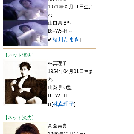
1971年02月11日生ま
れ
山口県 B型
B:--W:--H:--
緒川たまき
[
]
【ネット流失】
林真理子
1954年04月01日生ま
れ
山梨県 O型
B:--W:--H:--
林真理子
[
]
【ネット流失】
高倉美貴
1960年12月14日生ま