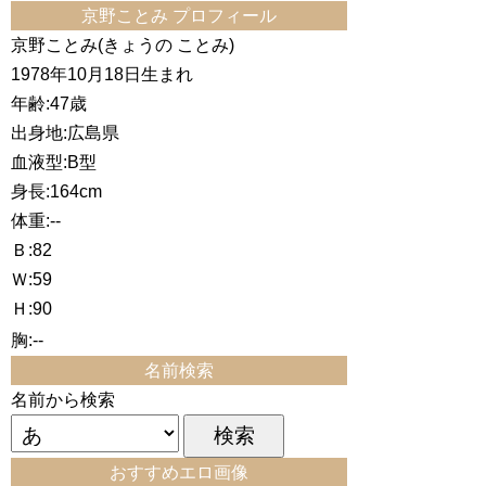
京野ことみ プロフィール
京野ことみ(きょうの ことみ)
1978年10月18日生まれ
年齢:47歳
出身地:広島県
血液型:B型
身長:164cm
体重:--
Ｂ:82
Ｗ:59
Ｈ:90
胸:--
名前検索
名前から検索
おすすめエロ画像