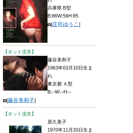
兵庫県 B型
B:86W:56H:85
庄司ゆうこ
[
]
【ネット流失】
藤谷美和子
1963年03月10日生ま
れ
東京都 Ａ型
B:--W:--H:--
藤谷美和子
[
]
【ネット流失】
原久美子
1970年11月20日生ま