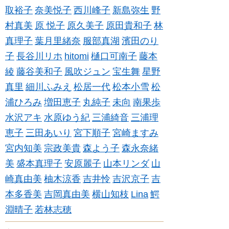
取裕子
奈美悦子
西川峰子
新島弥生
野
村真美
原 悦子
原久美子
原田貴和子
林
真理子
葉月里緒奈
服部真湖
濱田のり
子
長谷川リホ
hitomi
樋口可南子
藤本
綾
藤谷美和子
風吹ジュン
宝生舞
星野
真里
細川ふみえ
松居一代
松本小雪
松
浦ひろみ
増田恵子
丸純子
未向
南果歩
水沢アキ
水原ゆう紀
三浦綺音
三浦理
恵子
三田あいり
宮下順子
宮崎ますみ
宮内知美
宗政美貴
森よう子
森永奈緒
美
盛本真理子
安原麗子
山本リンダ
山
崎真由美
柚木涼香
吉井怜
吉沢京子
吉
本多香美
吉岡真由美
横山知枝
Lina
鰐
淵晴子
若林志穂