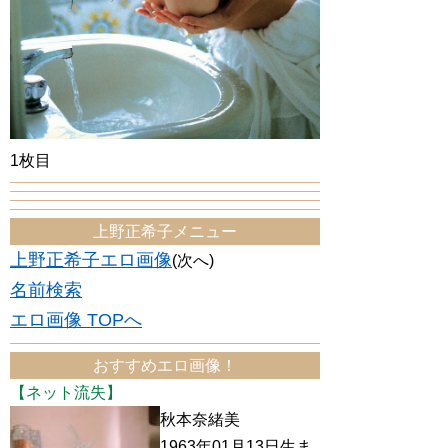
1枚目
上野正希子メニュー
上野正希子エロ画像
(次へ)
名前検索
エロ画像 TOPへ
おすすめエロ画像！
【ネット流失】
秋本奈緒美
1963年01月13日生ま