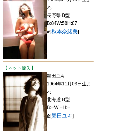
れ
長野県 B型
B:84W:58H:87
秋本奈緒美
[
]
【ネット流失】
墨田ユキ
1964年11月03日生ま
れ
北海道 B型
B:--W:--H:--
墨田ユキ
[
]