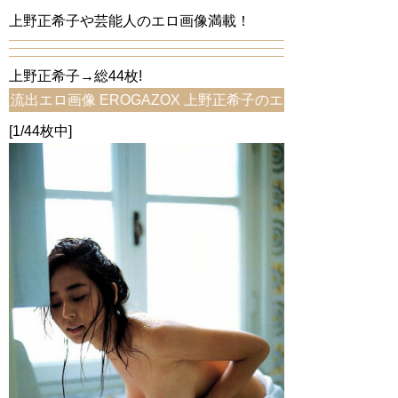
上野正希子や芸能人のエロ画像満載！
上野正希子→総44枚!
ロ画像 EROGAZOX 上野正希子のエロ画像をお探しならコ
[1/44枚中]