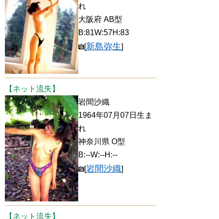
れ
大阪府 AB型
B:81W:57H:83
新島弥生
[
]
【ネット流失】
岩間沙織
1964年07月07日生ま
れ
神奈川県 O型
B:--W:--H:--
岩間沙織
[
]
【ネット流失】