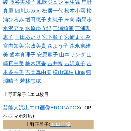
綾
藤谷美和子
風吹ジュン
宝生舞
星野
真里
細川ふみえ
松居一代
松本小雪
松
浦ひろみ
増田恵子
丸純子
未向
南果歩
水沢アキ
水原ゆう紀
三浦綺音
三浦理
恵子
三田あいり
宮下順子
宮崎ますみ
宮内知美
宗政美貴
森よう子
森永奈緒
美
盛本真理子
安原麗子
山本リンダ
山
崎真由美
柚木涼香
吉井怜
吉沢京子
吉
本多香美
吉岡真由美
横山知枝
Lina
鰐
淵晴子
若林志穂
上野正希子:1エロ枚目
芸能人流出エロ画像EROGAZOX
(TOP
へ-スマホ対応)
エロ画像
上野正希子: