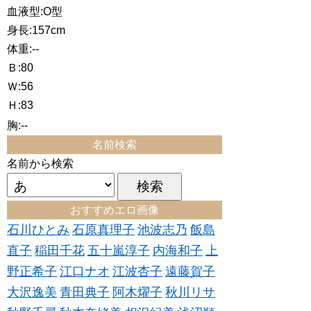
血液型:O型
身長:157cm
体重:--
Ｂ:80
Ｗ:56
Ｈ:83
胸:--
名前検索
名前から検索
おすすめエロ画像
石川ひとみ
石原真理子
池波志乃
飯島
直子
稲田千花
五十嵐淳子
内海和子
上
野正希子
江口ナオ
江波杏子
遠藤賀子
大沢逸美
青田典子
阿木燿子
秋川リサ