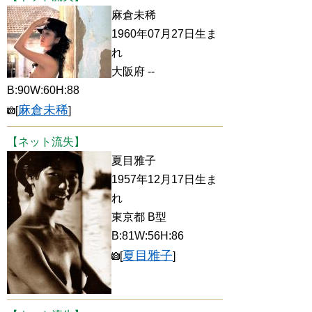
麻倉未稀
1960年07月27日生ま
れ
大阪府 --
B:90W:60H:88
麻倉未稀
[
]
【ネット流失】
夏目雅子
1957年12月17日生ま
れ
東京都 B型
B:81W:56H:86
夏目雅子
[
]