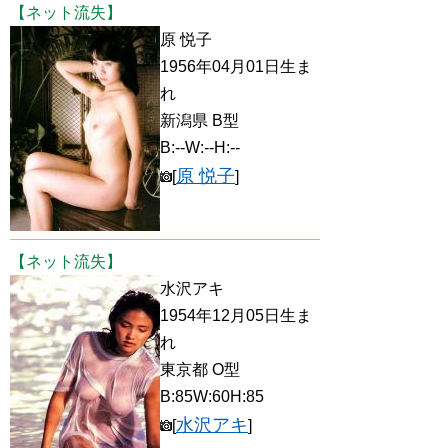
【ネット流失】
原 悦子
1956年04月01日生ま
れ
新潟県 B型
B:--W:--H:--
原 悦子
[
]
【ネット流失】
水沢アキ
1954年12月05日生ま
れ
東京都 O型
B:85W:60H:85
水沢アキ
[
]