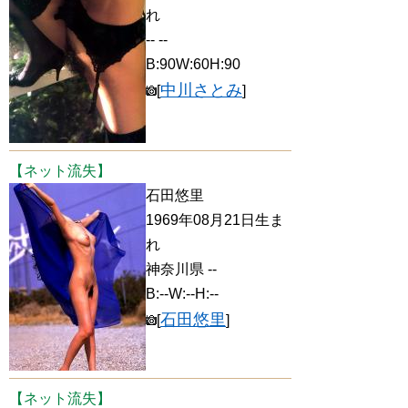
れ
-- --
B:90W:60H:90
中川さとみ
[
]
【ネット流失】
石田悠里
1969年08月21日生ま
れ
神奈川県 --
B:--W:--H:--
石田悠里
[
]
【ネット流失】