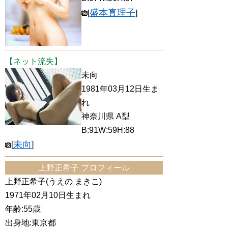
盛本真理子
[
]
【ネット流失】
未向
1981年03月12日生ま
れ
神奈川県 A型
B:91W:59H:88
未向
[
]
上野正希子 プロフィール
上野正希子(うえの まきこ)
1971年02月10日生まれ
年齢:55歳
出身地:東京都