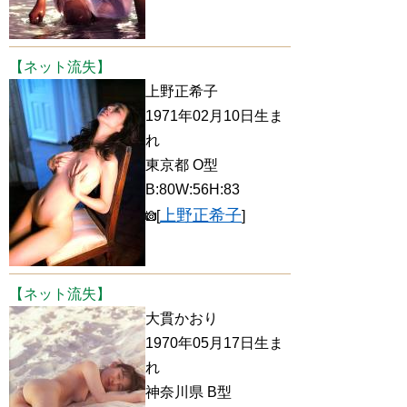
【ネット流失】
上野正希子
1971年02月10日生ま
れ
東京都 O型
B:80W:56H:83
上野正希子
[
]
【ネット流失】
大貫かおり
1970年05月17日生ま
れ
神奈川県 B型