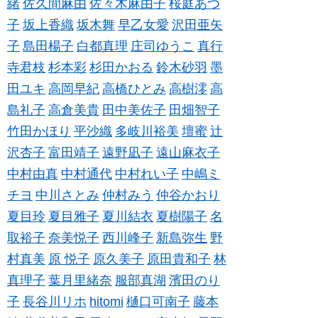
緒
佐久間麻由
佐々木麻由子
桜庭あつ
子
坂上香織
坂木舞
早乙女愛
沢田亜矢
子
島田楊子
白都真理
庄司ゆうこ
真行
寺君枝
杉本彩
杉田かおる
鈴木砂羽
墨
田ユキ
高岡早紀
高橋ひとみ
高樹澪
高
島礼子
高倉美貴
田中美佐子
田畑智子
竹田かほり
平沙織
多岐川裕美
壇蜜
辻
沢杏子
富田靖子
遠野凪子
遠山麻衣子
中村由真
中村通代
中村れい子
中嶋ミ
チヨ
中川さとみ
仲村みう
仲谷かおり
夏目玲
夏目雅子
夏川結衣
夏樹陽子
名
取裕子
奈美悦子
西川峰子
新島弥生
野
村真美
原 悦子
原久美子
原田貴和子
林
真理子
葉月里緒奈
服部真湖
濱田のり
子
長谷川リホ
hitomi
樋口可南子
藤本