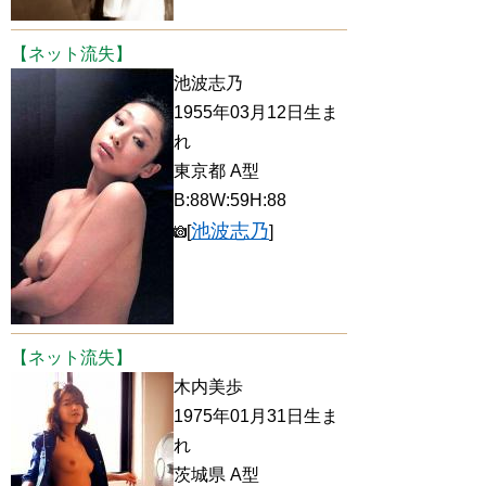
【ネット流失】
池波志乃
1955年03月12日生ま
れ
東京都 A型
B:88W:59H:88
池波志乃
[
]
【ネット流失】
木内美歩
1975年01月31日生ま
れ
茨城県 A型