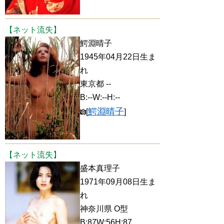
【ネット流失】
鰐淵晴子
1945年04月22日生ま
れ
東京都 --
B:--W:--H:--
鰐淵晴子
[
]
【ネット流失】
盛本真理子
1971年09月08日生ま
れ
神奈川県 O型
B:87W:56H:87