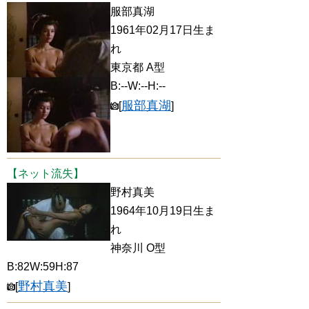
服部真湖
1961年02月17日生ま
れ
東京都 A型
B:--W:--H:--
服部真湖
[
]
【ネット流失】
野村真美
1964年10月19日生ま
れ
神奈川 O型
B:82W:59H:87
野村真美
[
]