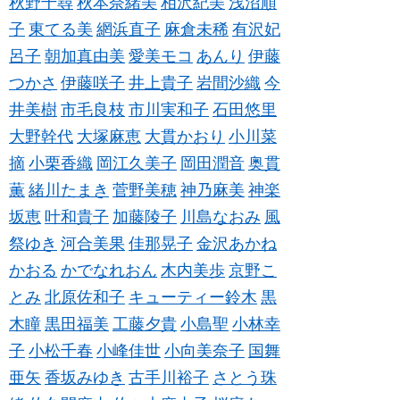
秋野千尋
秋本奈緒美
相沢紀美
浅沼順
子
東てる美
網浜直子
麻倉未稀
有沢妃
呂子
朝加真由美
愛美モコ
あんり
伊藤
つかさ
伊藤咲子
井上貴子
岩間沙織
今
井美樹
市毛良枝
市川実和子
石田悠里
大野幹代
大塚麻恵
大貫かおり
小川菜
摘
小栗香織
岡江久美子
岡田潤音
奥貫
薫
緒川たまき
菅野美穂
神乃麻美
神楽
坂恵
叶和貴子
加藤陵子
川島なおみ
風
祭ゆき
河合美果
佳那晃子
金沢あかね
かおる
かでなれおん
木内美歩
京野こ
とみ
北原佐和子
キューティー鈴木
黒
木瞳
黒田福美
工藤夕貴
小島聖
小林幸
子
小松千春
小峰佳世
小向美奈子
国舞
亜矢
香坂みゆき
古手川裕子
さとう珠