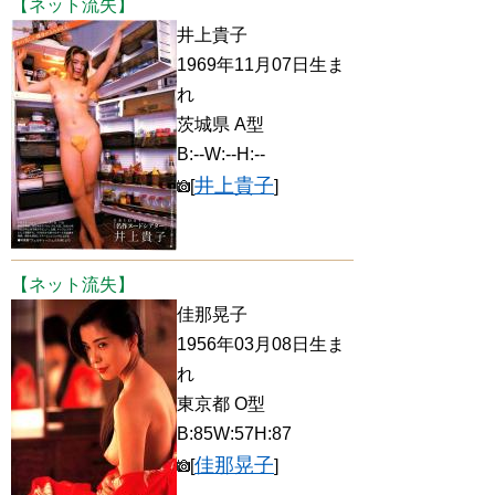
【ネット流失】
井上貴子
1969年11月07日生ま
れ
茨城県 A型
B:--W:--H:--
井上貴子
[
]
【ネット流失】
佳那晃子
1956年03月08日生ま
れ
東京都 O型
B:85W:57H:87
佳那晃子
[
]