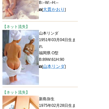
B:--W:--H:--
大貫かおり
[
]
【ネット流失】
山本リンダ
1951年03月04日生ま
れ
福岡県 O型
B:89W:61H:90
山本リンダ
[
]
【ネット流失】
新島弥生
1975年02月28日生ま