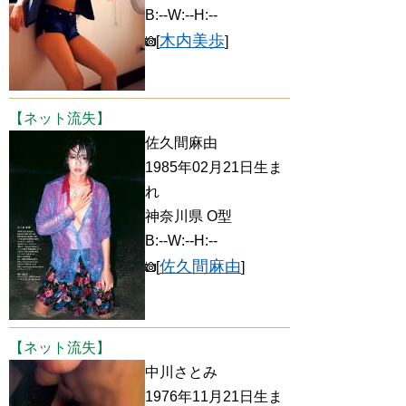
B:--W:--H:--
木内美歩
[
]
【ネット流失】
佐久間麻由
1985年02月21日生ま
れ
神奈川県 O型
B:--W:--H:--
佐久間麻由
[
]
【ネット流失】
中川さとみ
1976年11月21日生ま