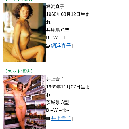
網浜直子
1968年08月12日生ま
れ
兵庫県 O型
B:--W:--H:--
網浜直子
[
]
【ネット流失】
井上貴子
1969年11月07日生ま
れ
茨城県 A型
B:--W:--H:--
井上貴子
[
]