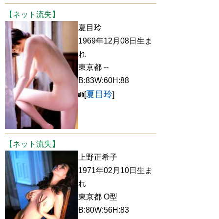
【ネット流失】
夏目玲
1969年12月08日生ま
れ
東京都 --
B:83W:60H:88
夏目玲
[
]
【ネット流失】
上野正希子
1971年02月10日生ま
れ
東京都 O型
B:80W:56H:83