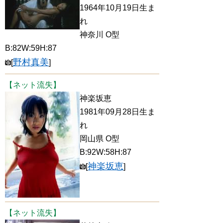
1964年10月19日生ま
れ
神奈川 O型
B:82W:59H:87
野村真美
[
]
【ネット流失】
神楽坂恵
1981年09月28日生ま
れ
岡山県 O型
B:92W:58H:87
神楽坂恵
[
]
【ネット流失】