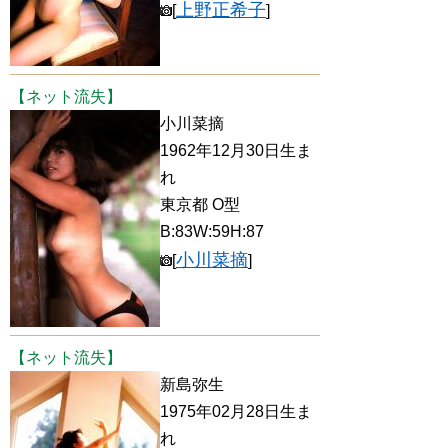
上野正希子
[
]
【ネット流失】
小川菜摘
1962年12月30日生ま
れ
東京都 O型
B:83W:59H:87
小川菜摘
[
]
【ネット流失】
新島弥生
1975年02月28日生ま
れ