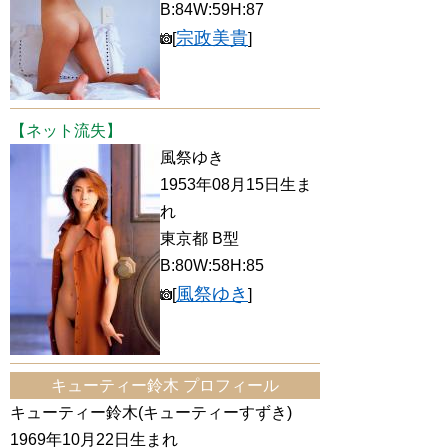
B:84W:59H:87
宗政美貴
[
]
【ネット流失】
風祭ゆき
1953年08月15日生ま
れ
東京都 B型
B:80W:58H:85
風祭ゆき
[
]
キューティー鈴木 プロフィール
キューティー鈴木(キューティーすずき)
1969年10月22日生まれ