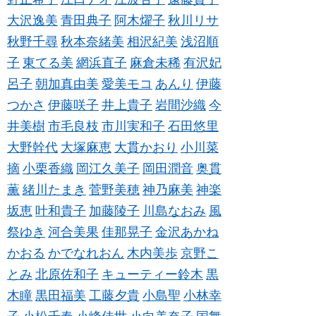
大沢逸美
青田典子
阿木燿子
秋川リサ
秋野千尋
秋本奈緒美
相沢紀美
浅沼順
子
東てる美
網浜直子
麻倉未稀
有沢妃
呂子
朝加真由美
愛美モコ
あんり
伊藤
つかさ
伊藤咲子
井上貴子
岩間沙織
今
井美樹
市毛良枝
市川実和子
石田悠里
大野幹代
大塚麻恵
大貫かおり
小川菜
摘
小栗香織
岡江久美子
岡田潤音
奥貫
薫
緒川たまき
菅野美穂
神乃麻美
神楽
坂恵
叶和貴子
加藤陵子
川島なおみ
風
祭ゆき
河合美果
佳那晃子
金沢あかね
かおる
かでなれおん
木内美歩
京野こ
とみ
北原佐和子
キューティー鈴木
黒
木瞳
黒田福美
工藤夕貴
小島聖
小林幸