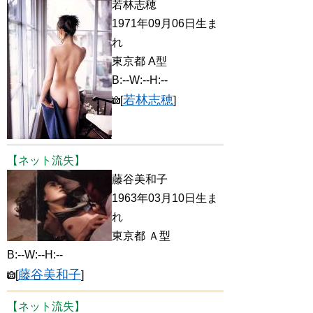
若林志穂
1971年09月06日生ま
れ
東京都 A型
B:--W:--H:--
若林志穂
[
]
【ネット流失】
藤谷美和子
1963年03月10日生ま
れ
東京都 Ａ型
B:--W:--H:--
藤谷美和子
[
]
【ネット流失】