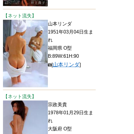
【ネット流失】
山本リンダ
1951年03月04日生ま
れ
福岡県 O型
B:89W:61H:90
山本リンダ
[
]
【ネット流失】
宗政美貴
1978年01月29日生ま
れ
大阪府 O型