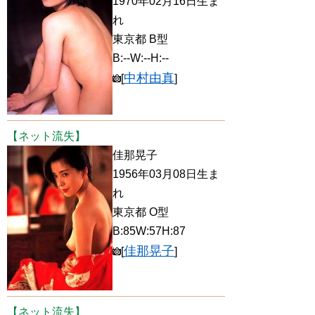
1970年02月16日生ま
れ
東京都 B型
B:--W:--H:--
中村由真
[
]
【ネット流失】
佳那晃子
1956年03月08日生ま
れ
東京都 O型
B:85W:57H:87
佳那晃子
[
]
【ネット流失】