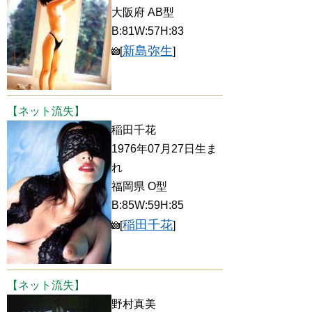
大阪府 AB型
B:81W:57H:83
新島弥生
[
]
【ネット流失】
稲田千花
1976年07月27日生ま
れ
福岡県 O型
B:85W:59H:85
稲田千花
[
]
【ネット流失】
野村真美