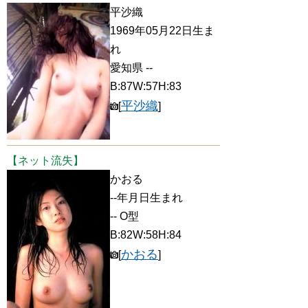
平沙織
1969年05月22日生ま
れ
愛知県 --
B:87W:57H:83
平沙織
[
]
【ネット流失】
かおる
--年月日生まれ
-- O型
B:82W:58H:84
かおる
[
]