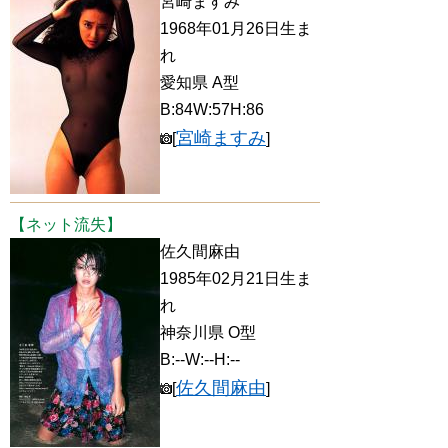
宮崎ますみ
1968年01月26日生ま
れ
愛知県 A型
B:84W:57H:86
宮崎ますみ
[
]
【ネット流失】
佐久間麻由
1985年02月21日生ま
れ
神奈川県 O型
B:--W:--H:--
佐久間麻由
[
]