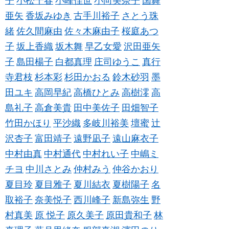
子
小松千春
小峰佳世
小向美奈子
国舞
亜矢
香坂みゆき
古手川裕子
さとう珠
緒
佐久間麻由
佐々木麻由子
桜庭あつ
子
坂上香織
坂木舞
早乙女愛
沢田亜矢
子
島田楊子
白都真理
庄司ゆうこ
真行
寺君枝
杉本彩
杉田かおる
鈴木砂羽
墨
田ユキ
高岡早紀
高橋ひとみ
高樹澪
高
島礼子
高倉美貴
田中美佐子
田畑智子
竹田かほり
平沙織
多岐川裕美
壇蜜
辻
沢杏子
富田靖子
遠野凪子
遠山麻衣子
中村由真
中村通代
中村れい子
中嶋ミ
チヨ
中川さとみ
仲村みう
仲谷かおり
夏目玲
夏目雅子
夏川結衣
夏樹陽子
名
取裕子
奈美悦子
西川峰子
新島弥生
野
村真美
原 悦子
原久美子
原田貴和子
林