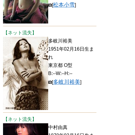
松本小雪
[
]
【ネット流失】
多岐川裕美
1951年02月16日生ま
れ
東京都 O型
B:--W:--H:--
多岐川裕美
[
]
【ネット流失】
中村由真