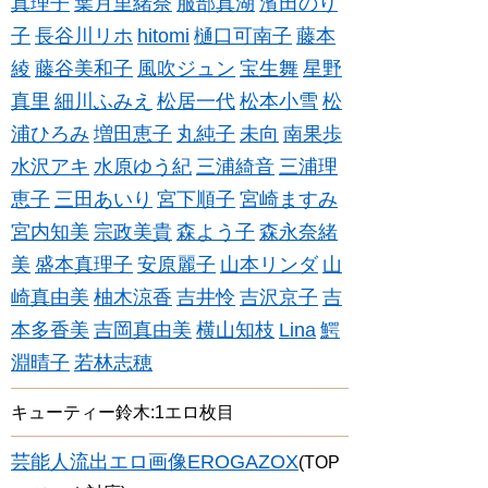
真理子
葉月里緒奈
服部真湖
濱田のり
子
長谷川リホ
hitomi
樋口可南子
藤本
綾
藤谷美和子
風吹ジュン
宝生舞
星野
真里
細川ふみえ
松居一代
松本小雪
松
浦ひろみ
増田恵子
丸純子
未向
南果歩
水沢アキ
水原ゆう紀
三浦綺音
三浦理
恵子
三田あいり
宮下順子
宮崎ますみ
宮内知美
宗政美貴
森よう子
森永奈緒
美
盛本真理子
安原麗子
山本リンダ
山
崎真由美
柚木涼香
吉井怜
吉沢京子
吉
本多香美
吉岡真由美
横山知枝
Lina
鰐
淵晴子
若林志穂
キューティー鈴木:1エロ枚目
芸能人流出エロ画像EROGAZOX
(TOP