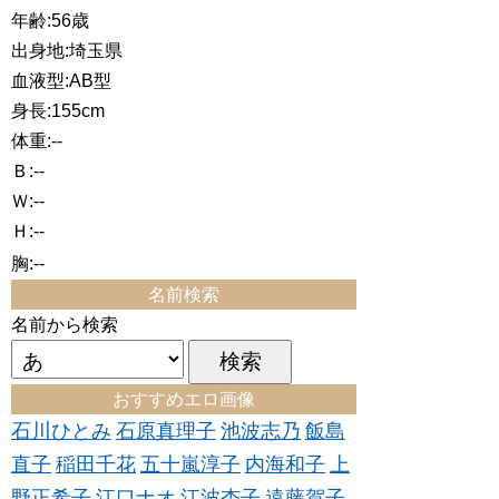
年齢:56歳
出身地:埼玉県
血液型:AB型
身長:155cm
体重:--
Ｂ:--
Ｗ:--
Ｈ:--
胸:--
名前検索
名前から検索
おすすめエロ画像
石川ひとみ
石原真理子
池波志乃
飯島
直子
稲田千花
五十嵐淳子
内海和子
上
野正希子
江口ナオ
江波杏子
遠藤賀子