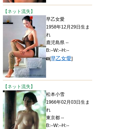
【ネット流失】
早乙女愛
1958年12月29日生ま
れ
鹿児島県 --
B:--W:--H:--
早乙女愛
[
]
【ネット流失】
松本小雪
1966年02月03日生ま
れ
東京都 --
B:--W:--H:--